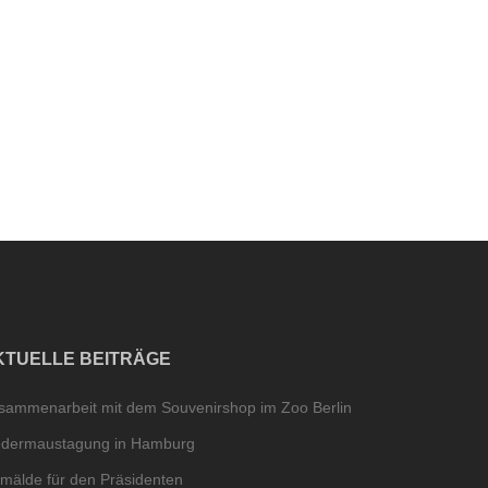
KTUELLE BEITRÄGE
sammenarbeit mit dem Souvenirshop im Zoo Berlin
edermaustagung in Hamburg
mälde für den Präsidenten