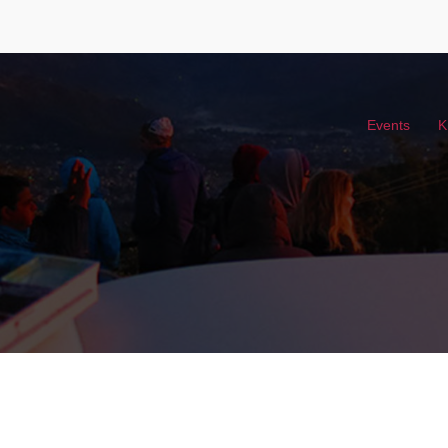
Events
K