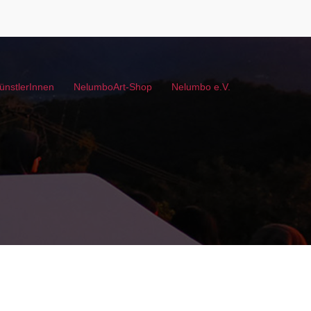
ünstlerInnen
NelumboArt-Shop
Nelumbo e.V.