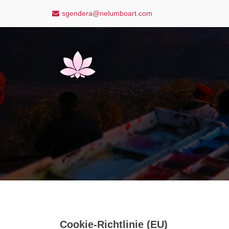
Skip
sgendera@nelumboart.com
to
content
Cookie-Richtlinie (EU)