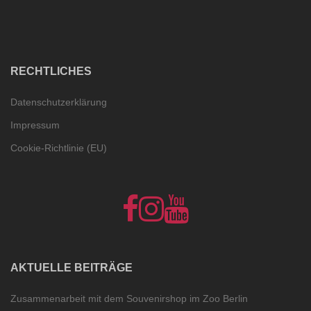
RECHTLICHES
Datenschutzerklärung
Impressum
Cookie-Richtlinie (EU)
NelumboArt
NelumboArt
NelumboArt
auf
bei
bei
Facebook
Instagram
YouTube
show
Cookie-
all
Richtlinie
(EU)
AKTUELLE BEITRÄGE
Zusammenarbeit mit dem Souvenirshop im Zoo Berlin