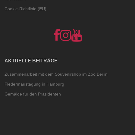
Cookie-Richtlinie (EU)
NelumboArt
NelumboArt
NelumboArt
auf
bei
bei
Facebook
Instagram
YouTube
show
Cookie-
all
Richtlinie
(EU)
AKTUELLE BEITRÄGE
Zusammenarbeit mit dem Souvenirshop im Zoo Berlin
Fledermaustagung in Hamburg
Gemälde für den Präsidenten