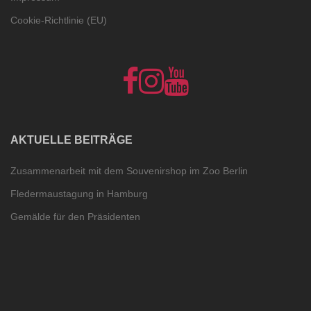
Cookie-Richtlinie (EU)
NelumboArt
NelumboArt
NelumboArt
auf
bei
bei
Facebook
Instagram
YouTube
show
Cookie-
all
Richtlinie
(EU)
AKTUELLE BEITRÄGE
Zusammenarbeit mit dem Souvenirshop im Zoo Berlin
Fledermaustagung in Hamburg
Gemälde für den Präsidenten